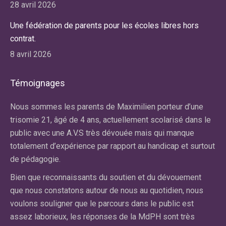
28 avril 2026
Une fédération de parents pour les écoles libres hors
contrat.
8 avril 2026
Témoignages
r
Nous sommes les parents de Maximilien porteur d’une
No
re
trisomie 21, âgé de 4 ans, actuellement scolarisé dans le
ma
public avec une A.V.S très dévouée mais qui manque
av
totalement d’expérience par rapport au handicap et surtout
la
de pédagogie.
du
an
Bien que reconnaissants du soutien et du dévouement
dif
e
que nous constatons autour de nous au quotidien, nous
fa
voulons souligner que le parcours dans le public est
qu
assez laborieux, les réponses de la MdPH sont très
cl