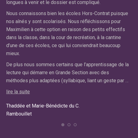
longues à venir et le dossier est compliqué.
El
Nous connaissons bien les écoles Hors-Contrat puisque
n’
nos aînés y sont scolarisés. Nous réfléchissons pour
cl
on
Maximilien à cette option en raison des petits effectifs
ce
dans la classe, dans la cour de recréation, à la cantine
pa
d’une de ces écoles, ce qui lui conviendrait beaucoup
pr
mieux.
lir
De plus nous sommes certains que l’apprentissage de la
lecture qui démarre en Grande Section avec des
Car
méthodes plus adaptées (syllabique, liant un geste par …
Ma
lire la suite
Thaddée et Marie-Bénédicte du C.
Rambouillet