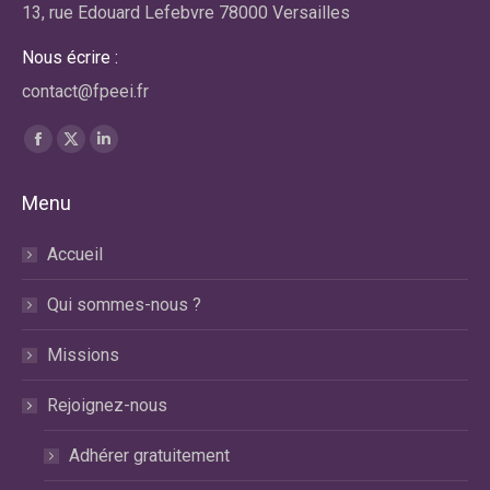
13, rue Edouard Lefebvre 78000 Versailles
Nous écrire :
contact@fpeei.fr
Trouvez nous sur :
La
La
La
page
page
page
Menu
Facebook
X
LinkedIn
s'ouvre
s'ouvre
s'ouvre
Accueil
dans
dans
dans
une
une
une
Qui sommes-nous ?
nouvelle
nouvelle
nouvelle
fenêtre
fenêtre
fenêtre
Missions
Rejoignez-nous
Adhérer gratuitement