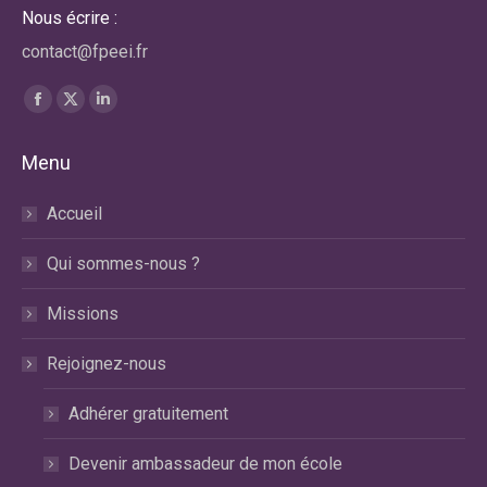
Nous écrire :
contact@fpeei.fr
Trouvez nous sur :
La
La
La
page
page
page
Menu
Facebook
X
LinkedIn
s'ouvre
s'ouvre
s'ouvre
Accueil
dans
dans
dans
une
une
une
Qui sommes-nous ?
nouvelle
nouvelle
nouvelle
fenêtre
fenêtre
fenêtre
Missions
Rejoignez-nous
Adhérer gratuitement
Devenir ambassadeur de mon école