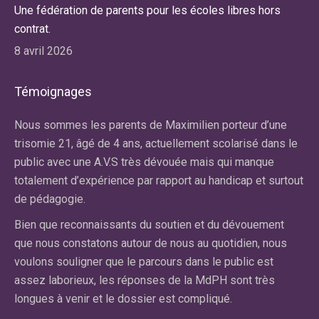
Une fédération de parents pour les écoles libres hors
contrat.
8 avril 2026
Témoignages
r
Nous sommes les parents de Maximilien porteur d’une
No
re
trisomie 21, âgé de 4 ans, actuellement scolarisé dans le
ma
public avec une A.V.S très dévouée mais qui manque
av
totalement d’expérience par rapport au handicap et surtout
la
de pédagogie.
du
an
Bien que reconnaissants du soutien et du dévouement
dif
e
que nous constatons autour de nous au quotidien, nous
fa
voulons souligner que le parcours dans le public est
qu
assez laborieux, les réponses de la MdPH sont très
cl
longues à venir et le dossier est compliqué.
El