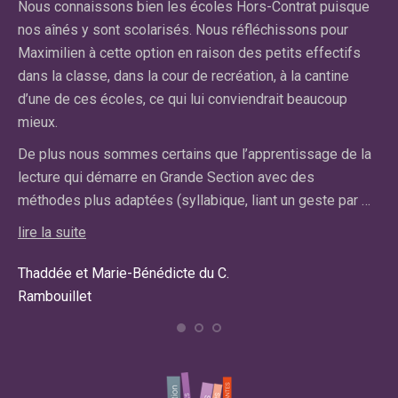
Nous connaissons bien les écoles Hors-Contrat puisque
n’
nos aînés y sont scolarisés. Nous réfléchissons pour
cl
on
Maximilien à cette option en raison des petits effectifs
ce
dans la classe, dans la cour de recréation, à la cantine
pa
d’une de ces écoles, ce qui lui conviendrait beaucoup
pr
mieux.
lir
De plus nous sommes certains que l’apprentissage de la
lecture qui démarre en Grande Section avec des
Car
méthodes plus adaptées (syllabique, liant un geste par …
Ma
lire la suite
Thaddée et Marie-Bénédicte du C.
Rambouillet