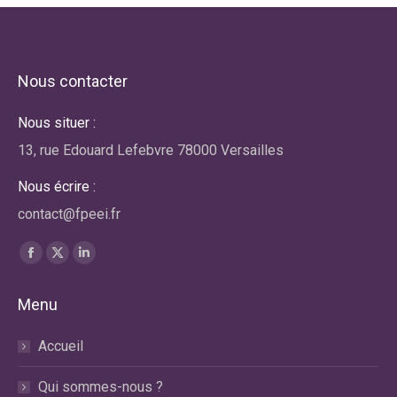
Nous contacter
Nous situer :
13, rue Edouard Lefebvre 78000 Versailles
Nous écrire :
contact@fpeei.fr
Trouvez nous sur :
La
La
La
page
page
page
Menu
Facebook
X
LinkedIn
s'ouvre
s'ouvre
s'ouvre
Accueil
dans
dans
dans
une
une
une
Qui sommes-nous ?