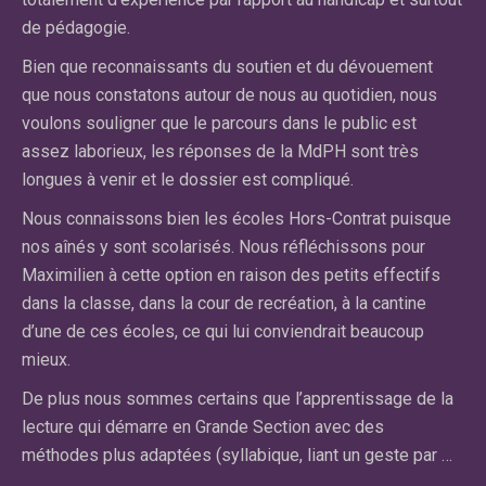
de pédagogie.
du
an
Bien que reconnaissants du soutien et du dévouement
dif
e
que nous constatons autour de nous au quotidien, nous
fa
voulons souligner que le parcours dans le public est
qu
assez laborieux, les réponses de la MdPH sont très
cl
longues à venir et le dossier est compliqué.
El
Nous connaissons bien les écoles Hors-Contrat puisque
n’
nos aînés y sont scolarisés. Nous réfléchissons pour
cl
on
Maximilien à cette option en raison des petits effectifs
ce
dans la classe, dans la cour de recréation, à la cantine
pa
d’une de ces écoles, ce qui lui conviendrait beaucoup
pr
mieux.
lir
De plus nous sommes certains que l’apprentissage de la
lecture qui démarre en Grande Section avec des
Car
méthodes plus adaptées (syllabique, liant un geste par …
Ma