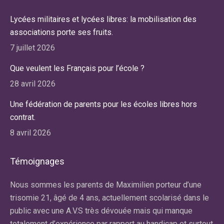
Lycées militaires et lycées libres: la mobilisation des
associations porte ses fruits.
7 juillet 2026
Que veulent les Français pour l’école ?
28 avril 2026
Une fédération de parents pour les écoles libres hors
contrat.
8 avril 2026
Témoignages
r
Nous sommes les parents de Maximilien porteur d’une
No
re
trisomie 21, âgé de 4 ans, actuellement scolarisé dans le
ma
public avec une A.V.S très dévouée mais qui manque
av
totalement d’expérience par rapport au handicap et surtout
la