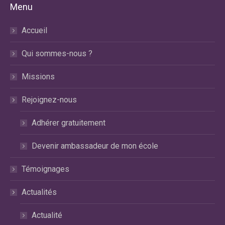
Menu
Facebook
X
LinkedIn
s'ouvre
s'ouvre
s'ouvre
Accueil
dans
dans
dans
une
une
une
Qui sommes-nous ?
nouvelle
nouvelle
nouvelle
fenêtre
fenêtre
fenêtre
Missions
Rejoignez-nous
Adhérer gratuitement
Devenir ambassadeur de mon école
Témoignages
Actualités
Actualité