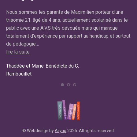
r
Nous sommes les parents de Maximilien porteur d’une
No
re
trisomie 21, âgé de 4 ans, actuellement scolarisé dans le
ma
public avec une A.V.S très dévouée mais qui manque
av
totalement d’expérience par rapport au handicap et surtout
lir
de pédagogie…
Car
lire la suite
Ma
Thaddée et Marie-Bénédicte du C.
Rambouillet
© Webdesign by
Aryup
2025. All rights reserved.