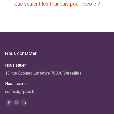
article
Article
Que veulent les Français pour l’école ?
précédent
:
Nous contacter
Nous situer :
13, rue Edouard Lefebvre 78000 Versailles
Nous écrire :
contact@fpeei.fr
Trouvez nous sur :
La
La
La
page
page
page