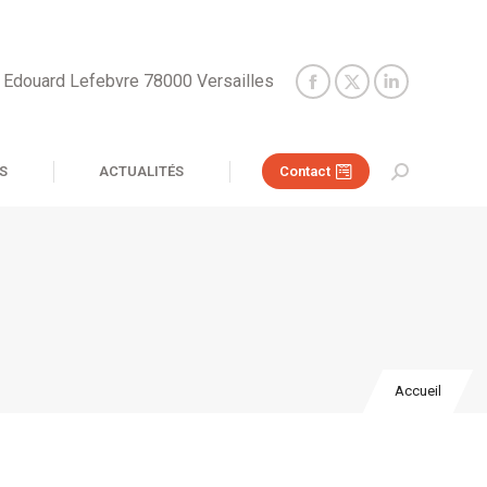
e Edouard Lefebvre 78000 Versailles
S
ACTUALITÉS
Contact
Recherche
:
Vous
Accueil
êtes ici :