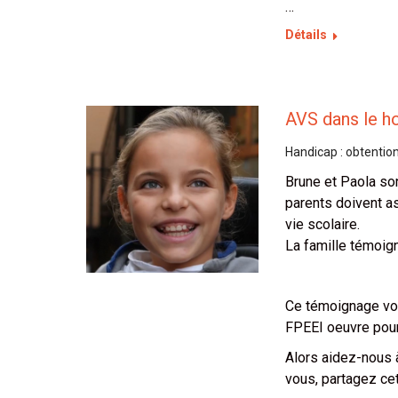
…
Détails
AVS dans le h
Handicap : obtentio
Brune et Paola son
parents doivent as
vie scolaire.
La famille témoig
Ce témoignage vou
FPEEI oeuvre pour 
Alors aidez-nous 
vous, partagez cet