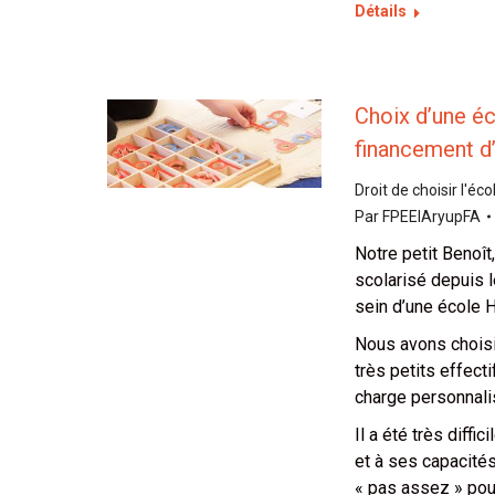
Détails
Choix d’une éc
financement d
Droit de choisir l'éc
Par
FPEEIAryupFA
Notre petit Benoît,
scolarisé depuis 
sein d’une école 
Nous avons choisi 
très petits effect
charge personnalis
Il a été très diff
et à ses capacités
« pas assez » pour