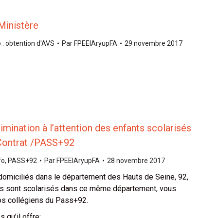
Ministère
 : obtention d'AVS
Par
FPEEIAryupFA
29 novembre 2017
imination à l’attention des enfants scolarisés
Contrat /PASS+92
fo
,
PASS+92
Par
FPEEIAryupFA
28 novembre 2017
domiciliés dans le département des Hauts de Seine, 92,
ts sont scolarisés dans ce même département, vous
os collégiens du Pass+92.
 qu’il offre: