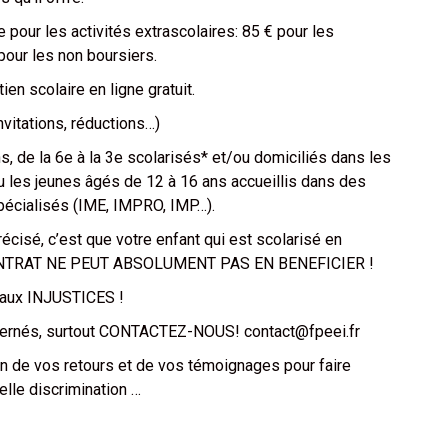
e pour les activités extrascolaires: 85 € pour les
pour les non boursiers.
en scolaire en ligne gratuit.
vitations, réductions…)
s, de la 6e à la 3e s
colarisés* et/ou domiciliés dans les
 les jeunes âgés de 12 à 16 ans accueillis dans des
écialisés (IME, IMPRO, IMP…).
récisé, c’est que votre enfant qui est scolarisé en
TRAT NE PEUT ABSOLUMENT PAS EN BENEFICIER !
 aux INJUSTICES !
cernés, surtout CONTACTEZ-NOUS!
contact@fpeei.fr
 de vos retours et de vos témoignages pour faire
lle discrimination …