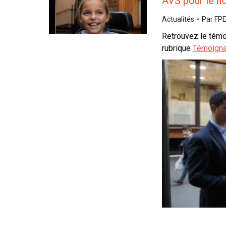
AVS pour le h
Actualités
Par
FPE
Retrouvez le témo
rubrique
Témoign