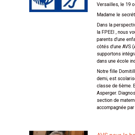
Versailles, le 19 
Madame le secréta
Dans la perspecti
la FPEEI , nous v
parents d’une enfa
côtés d’une AVS (A
supportons intégra
dans une école ind
Notre fille Domiti
demi, est scolari
classe de 6ème. E
Asperger. Diagnos
section de materne
accompagnée par u