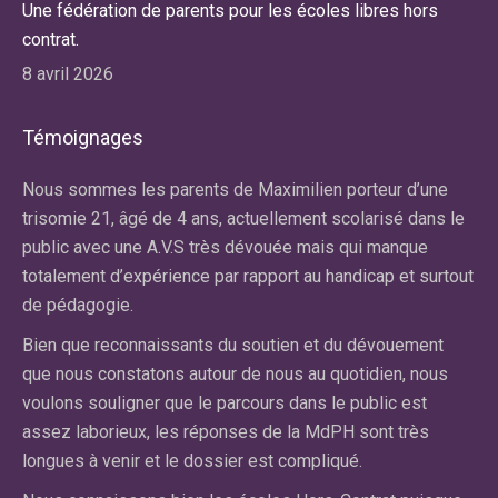
Une fédération de parents pour les écoles libres hors
contrat.
8 avril 2026
Témoignages
r
Nous sommes les parents de Maximilien porteur d’une
No
re
trisomie 21, âgé de 4 ans, actuellement scolarisé dans le
ma
public avec une A.V.S très dévouée mais qui manque
av
totalement d’expérience par rapport au handicap et surtout
la
de pédagogie.
du
an
Bien que reconnaissants du soutien et du dévouement
dif
e
que nous constatons autour de nous au quotidien, nous
fa
voulons souligner que le parcours dans le public est
qu
assez laborieux, les réponses de la MdPH sont très
cl
longues à venir et le dossier est compliqué.
El