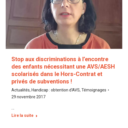
Stop aux discriminations à l’encontre
des enfants nécessitant une AVS/AESH
scolarisés dans le Hors-Contrat et
privés de subventions !
Actualités
,
Handicap : obtention d'AVS
,
Témoignages
29 novembre 2017
…
Lire la suite