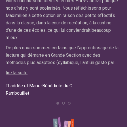
Nous connaissons bien les écoles Hors-Contrat puisque
n’
nos aînés y sont scolarisés. Nous réfléchissons pour
cl
on
Maximilien à cette option en raison des petits effectifs
ce
dans la classe, dans la cour de recréation, à la cantine
pa
d’une de ces écoles, ce qui lui conviendrait beaucoup
pr
mieux.
lir
De plus nous sommes certains que l’apprentissage de la
lecture qui démarre en Grande Section avec des
Car
méthodes plus adaptées (syllabique, liant un geste par …
Ma
lire la suite
Thaddée et Marie-Bénédicte du C.
Rambouillet