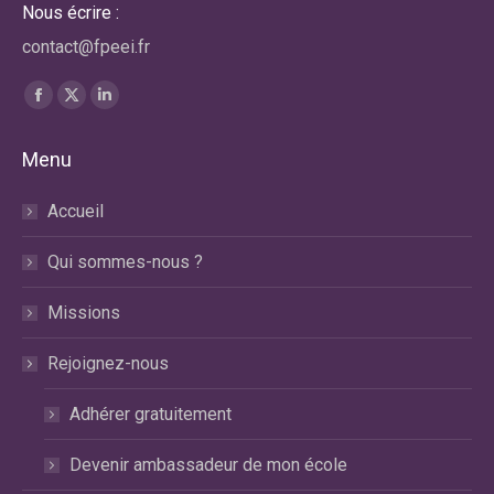
Nous écrire :
contact@fpeei.fr
Trouvez nous sur :
La
La
La
page
page
page
Menu
Facebook
X
LinkedIn
s'ouvre
s'ouvre
s'ouvre
Accueil
dans
dans
dans
une
une
une
Qui sommes-nous ?
nouvelle
nouvelle
nouvelle
fenêtre
fenêtre
fenêtre
Missions
Rejoignez-nous
Adhérer gratuitement
Devenir ambassadeur de mon école