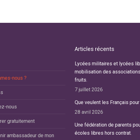
Articles récents
tre fille Daphné est non officiellement
Lycées militaires et lycées lib
Notre petit Benoît, porteu
agnostiquée mais à priori dyspraxique.
mobilisation des association
21, vient de fêter ses 12 a
mmes-nous ?
la sortie du CP, l’école nous avait
fruits.
scolarisé depuis le moi
nseillé de chercher une classe CLIS…
dans une classe type ULL
7 juillet 2026
ns
e la suite
d’une école Hors-Contrat
Que veulent les Français pour 
lire la suite
ez-nous
oline T.
28 avril 2026
man de Daphné
Jérôme C.
rer gratuitement
Une fédération de parents pou
Ecole Saint Dominique, L
écoles libres hors contrat.
nir ambassadeur de mon