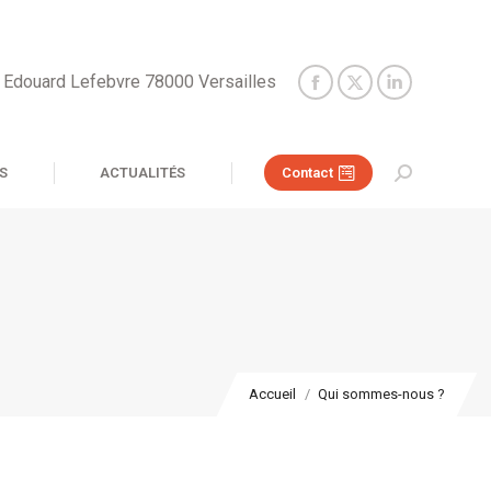
e Edouard Lefebvre 78000 Versailles
S
ACTUALITÉS
Contact
Recherche
:
Vous êtes ici :
Accueil
Qui sommes-nous ?