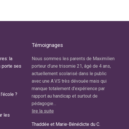
Témoignages
res: la
r de Trisomie
Nous sommes les parents de Maximilien
Notre f
s porte ses
ns. Il est
porteur d’une trisomie 21, âgé de 4 ans,
diagnos
s de septembre
actuellement scolarisé dans le public
A la so
IS au sein
avec une A.V.S très dévouée mais qui
consei
 au Pecq…
manque totalement d’expérience par
lire la 
l’école ?
rapport au handicap et surtout de
Carolin
pédagogie…
Maman
lire la suite
r les
e Pecq.
Thaddée et Marie-Bénédicte du C.