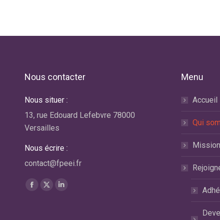
Nous contacter
Menu
Nous situer :
Accueil
No
di
13, rue Edouard Lefebvre 78000
Qui so
A 
Versailles
co
Missio
Nous écrire :
lir
contact@fpeei.fr
Rejoign
Car
Trouvez nous sur :
Ma
La
La
La
Adhé
page
page
page
Deve
Facebook
X
LinkedIn