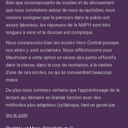
Bien que reconnaissants du soutien et du dévouement
dif
e
que nous constatons autour de nous au quotidien, nous
fa
voulons souligner que le parcours dans le public est
qu
assez laborieux, les réponses de la MdPH sont très
cl
longues à venir et le dossier est compliqué.
El
Nous connaissons bien les écoles Hors-Contrat puisque
n’
nos aînés y sont scolarisés. Nous réfléchissons pour
cl
on
Maximilien à cette option en raison des petits effectifs
ce
dans la classe, dans la cour de recréation, à la cantine
pa
d’une de ces écoles, ce qui lui conviendrait beaucoup
pr
mieux.
lir
De plus nous sommes certains que l’apprentissage de la
lecture qui démarre en Grande Section avec des
Car
méthodes plus adaptées (syllabique, liant un geste par …
Ma
lire la suite