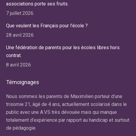
associations porte ses fruits.
7 juillet 2026
Que veulent les Français pour l’école ?
28 avril 2026
Une fédération de parents pour les écoles libres hors
contrat.
8 avril 2026
Témoignages
r
Nous sommes les parents de Maximilien porteur d’une
No
re
trisomie 21, âgé de 4 ans, actuellement scolarisé dans le
ma
public avec une A.V.S très dévouée mais qui manque
av
totalement d’expérience par rapport au handicap et surtout
la
de pédagogie.
du
an