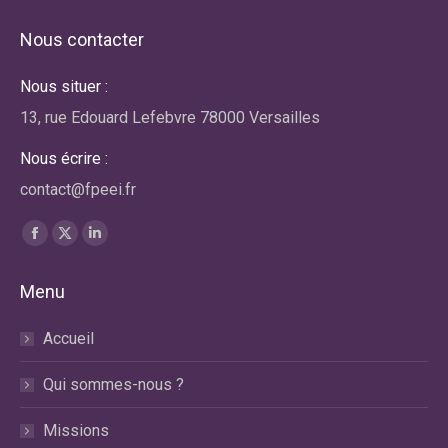
Nous contacter
Nous situer :
13, rue Edouard Lefebvre 78000 Versailles
Nous écrire :
contact@fpeei.fr
Trouvez nous sur :
La
La
La
page
page
page
Menu
Facebook
X
LinkedIn
s'ouvre
s'ouvre
s'ouvre
Accueil
dans
dans
dans
une
une
une
Qui sommes-nous ?
nouvelle
nouvelle
nouvelle
fenêtre
fenêtre
fenêtre
Missions