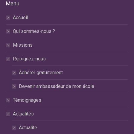
Menu
Facebook
X
LinkedIn
s'ouvre
s'ouvre
s'ouvre
Accueil
dans
dans
dans
une
une
une
Qui sommes-nous ?
nouvelle
nouvelle
nouvelle
fenêtre
fenêtre
fenêtre
Missions
Rejoignez-nous
Adhérer gratuitement
Devenir ambassadeur de mon école
Témoignages
Actualités
Actualité