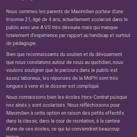
r
Nous sommes les parents de Maximilien porteur d’une
No
re
trisomie 21, âgé de 4 ans, actuellement scolarisé dans le
ma
public avec une A.V.S très dévouée mais qui manque
av
totalement d’expérience par rapport au handicap et surtout
la
de pédagogie.
du
an
Bien que reconnaissants du soutien et du dévouement
dif
e
que nous constatons autour de nous au quotidien, nous
fa
voulons souligner que le parcours dans le public est
qu
assez laborieux, les réponses de la MdPH sont très
cl
longues à venir et le dossier est compliqué.
El
Nous connaissons bien les écoles Hors-Contrat puisque
n’
nos aînés y sont scolarisés. Nous réfléchissons pour
cl
on
Maximilien à cette option en raison des petits effectifs
ce
dans la classe, dans la cour de recréation, à la cantine
pa
d’une de ces écoles, ce qui lui conviendrait beaucoup
pr
mieux.