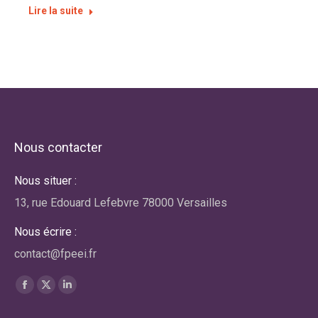
Lire la suite
Nous contacter
Nous situer :
13, rue Edouard Lefebvre 78000 Versailles
Nous écrire :
contact@fpeei.fr
Trouvez nous sur :
La
La
La
page
page
page