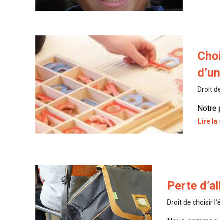
Choi
d’u
Droit d
Notre 
Lire la
Perte d’a
Droit de choisir l