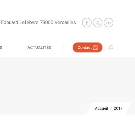
e Edouard Lefebvre 78000 Versailles
S
ACTUALITÉS
Contact
Recherche
:
Vous êtes ici :
Accueil
2017