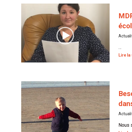
MDPH
éco
Actuali
…
Lire la
Bes
dan
Actuali
Nous s