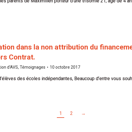
s parents de Maximilien porteur d’une trisomie 21, âgé de 4 an
ation dans la non attribution du financeme
rs Contrat.
tion d'AVS
,
Témoignages
10 octobre 2017
’élèves des écoles indépendantes, Beaucoup d’entre vous souhai
1
2
→