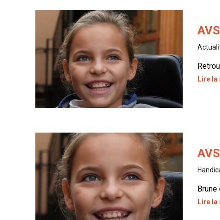
AVS 
Actuali
Retrou
Lire la
AVS
Handica
Brune 
Lire la