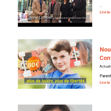
…
Lire la
Nouv
Con
Actuali
Parent
Lire la