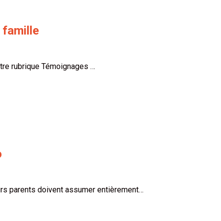
 famille
otre rubrique Témoignages …
o
eurs parents doivent assumer entièrement…