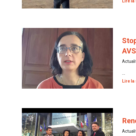
Lire la
Stop
AVS/
Actuali
…
Lire la
Ren
Actuali