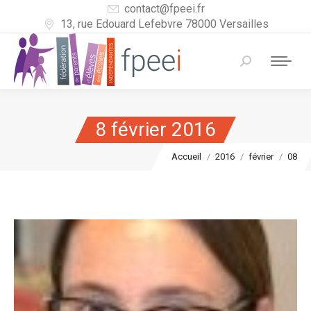
contact@fpeei.fr
13, rue Edouard Lefebvre 78000 Versailles
Recherche
:
8 février 2016
Vous êtes ici :
Accueil
2016
février
08