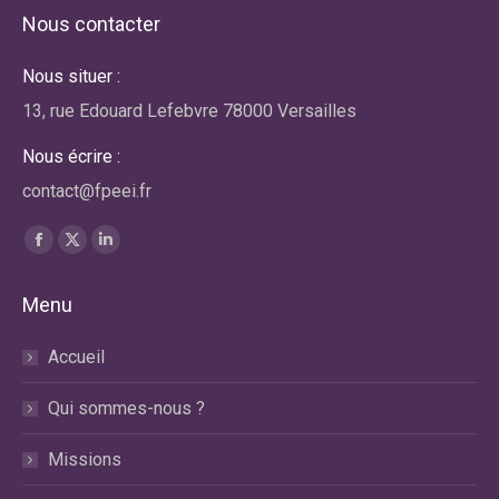
Nous contacter
Nous situer :
13, rue Edouard Lefebvre 78000 Versailles
Nous écrire :
contact@fpeei.fr
Trouvez nous sur :
La
La
La
page
page
page
Menu
Facebook
X
LinkedIn
s'ouvre
s'ouvre
s'ouvre
Accueil
dans
dans
dans
une
une
une
Qui sommes-nous ?
nouvelle
nouvelle
nouvelle
fenêtre
fenêtre
fenêtre
Missions