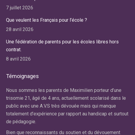
7 juillet 2026
Que veulent les Français pour l’école ?
28 avril 2026
Une fédération de parents pour les écoles libres hors
contrat.
8 avril 2026
Témoignages
r
Nous sommes les parents de Maximilien porteur d’une
No
re
trisomie 21, âgé de 4 ans, actuellement scolarisé dans le
ma
public avec une A.V.S très dévouée mais qui manque
av
totalement d’expérience par rapport au handicap et surtout
la
de pédagogie.
du
an
Bien que reconnaissants du soutien et du dévouement