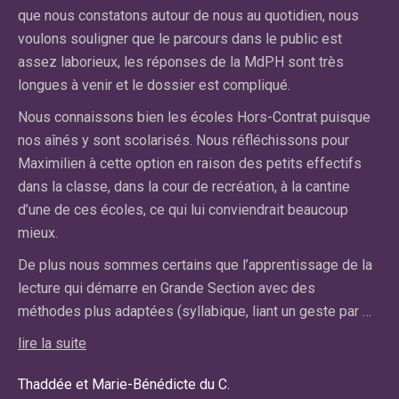
dif
e
que nous constatons autour de nous au quotidien, nous
fa
voulons souligner que le parcours dans le public est
qu
assez laborieux, les réponses de la MdPH sont très
cl
longues à venir et le dossier est compliqué.
El
Nous connaissons bien les écoles Hors-Contrat puisque
n’
nos aînés y sont scolarisés. Nous réfléchissons pour
cl
on
Maximilien à cette option en raison des petits effectifs
ce
dans la classe, dans la cour de recréation, à la cantine
pa
d’une de ces écoles, ce qui lui conviendrait beaucoup
pr
mieux.
lir
De plus nous sommes certains que l’apprentissage de la
lecture qui démarre en Grande Section avec des
Car
méthodes plus adaptées (syllabique, liant un geste par …
Ma
lire la suite
Thaddée et Marie-Bénédicte du C.