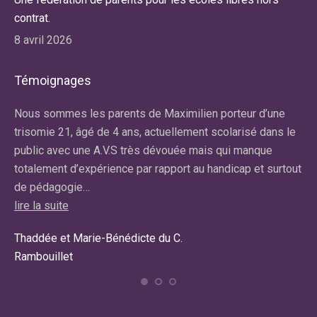
contrat.
8 avril 2026
Témoignages
r
Nous sommes les parents de Maximilien porteur d’une
No
re
trisomie 21, âgé de 4 ans, actuellement scolarisé dans le
ma
public avec une A.V.S très dévouée mais qui manque
av
totalement d’expérience par rapport au handicap et surtout
lir
de pédagogie…
Car
lire la suite
Ma
Thaddée et Marie-Bénédicte du C.
Rambouillet