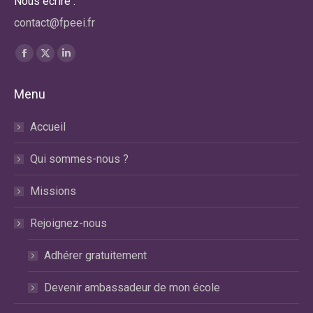
Nous écrire :
contact@fpeei.fr
Trouvez nous sur :
La
La
La
page
page
page
Menu
Facebook
X
LinkedIn
s'ouvre
s'ouvre
s'ouvre
Accueil
dans
dans
dans
une
une
une
Qui sommes-nous ?
nouvelle
nouvelle
nouvelle
fenêtre
fenêtre
fenêtre
Missions
Rejoignez-nous
Adhérer gratuitement
Devenir ambassadeur de mon école