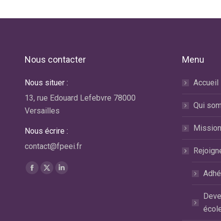
Nous contacter
Menu
Nous situer :
Accueil
No
di
13, rue Edouard Lefebvre 78000
Qui so
A 
Versailles
co
Missio
Nous écrire :
lir
contact@fpeei.fr
Rejoign
Car
Trouvez nous sur :
Ma
La
La
La
Adhé
page
page
page
Deve
Facebook
X
LinkedIn
écol
s'ouvre
s'ouvre
s'ouvre