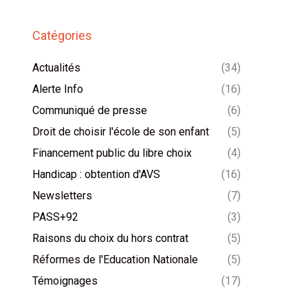
Catégories
Actualités
(34)
Alerte Info
(16)
Communiqué de presse
(6)
Droit de choisir l'école de son enfant
(5)
Financement public du libre choix
(4)
Handicap : obtention d'AVS
(16)
Newsletters
(7)
PASS+92
(3)
Raisons du choix du hors contrat
(5)
Réformes de l'Education Nationale
(5)
Témoignages
(17)