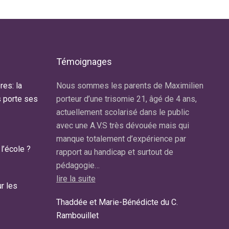
Témoignages
res: la
r de Trisomie
Nous sommes les parents de Maximilien
Notre f
s porte ses
ns. Il est
porteur d’une trisomie 21, âgé de 4 ans,
diagnos
s de septembre
actuellement scolarisé dans le public
A la so
IS au sein
avec une A.V.S très dévouée mais qui
consei
 au Pecq…
manque totalement d’expérience par
lire la 
l’école ?
rapport au handicap et surtout de
Carolin
pédagogie…
Maman
lire la suite
r les
e Pecq.
Thaddée et Marie-Bénédicte du C.
Rambouillet