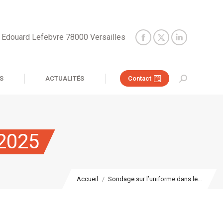
e Edouard Lefebvre 78000 Versailles
S
ACTUALITÉS
Contact
Recherche
:
 2025
Vous êtes ici :
Accueil
Sondage sur l’uniforme dans le…