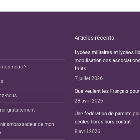
Articles récents
tre fille Daphné est non officiellement
Lycées militaires et lycées lib
Notre petit Benoît, porteu
agnostiquée mais à priori dyspraxique.
mobilisation des association
21, vient de fêter ses 12 a
mmes-nous ?
la sortie du CP, l’école nous avait
fruits.
scolarisé depuis le moi
nseillé de chercher une classe CLIS…
dans une classe type ULL
7 juillet 2026
ns
e la suite
d’une école Hors-Contrat
Que veulent les Français pour 
lire la suite
ez-nous
oline T.
28 avril 2026
man de Daphné
Jérôme C.
rer gratuitement
Une fédération de parents pou
Ecole Saint Dominique, L
écoles libres hors contrat.
nir ambassadeur de mon
8 avril 2026
e