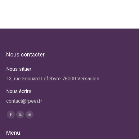
Nous contacter
Nous situer :
13, rue Edouard Lefebvre 78000 Versailles
Nous écrire :
contact@fpeei.fr
Trouvez nous sur :
La
La
La
page
page
page
Menu
Facebook
X
LinkedIn