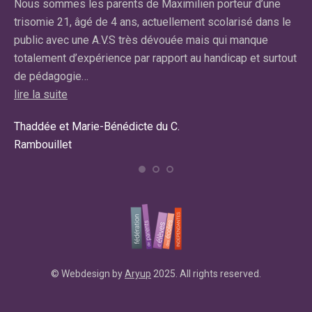
r
Nous sommes les parents de Maximilien porteur d’une
No
re
trisomie 21, âgé de 4 ans, actuellement scolarisé dans le
ma
public avec une A.V.S très dévouée mais qui manque
av
totalement d’expérience par rapport au handicap et surtout
lir
de pédagogie…
Car
lire la suite
Ma
Thaddée et Marie-Bénédicte du C.
Rambouillet
© Webdesign by
Aryup
2025. All rights reserved.