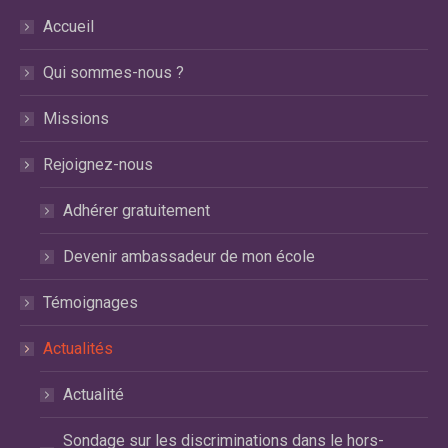
s'ouvre
s'ouvre
s'ouvre
Accueil
dans
dans
dans
une
une
une
Qui sommes-nous ?
nouvelle
nouvelle
nouvelle
fenêtre
fenêtre
fenêtre
Missions
Rejoignez-nous
Adhérer gratuitement
Devenir ambassadeur de mon école
Témoignages
Actualités
Actualité
Sondage sur les discriminations dans le hors-