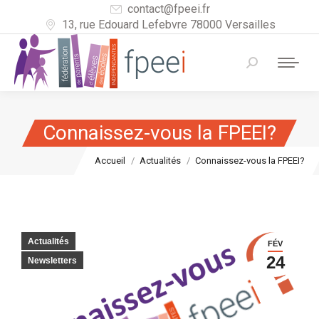
contact@fpeei.fr
13, rue Edouard Lefebvre 78000 Versailles
Recherche
:
Connaissez-vous la FPEEI?
Vous êtes ici :
Accueil
Actualités
Connaissez-vous la FPEEI?
Actualités
FÉV
24
Newsletters