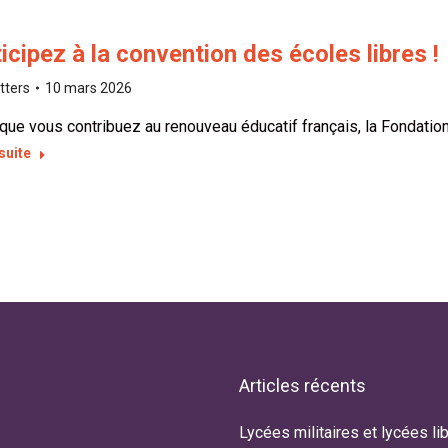
icipez à la convention des écoles libres !
tters
10 mars 2026
que vous contribuez au renouveau éducatif français, la Fondatio
 suite
Articles récents
tre fille Daphné est non officiellement
Lycées militaires et lycées lib
Notre petit Benoît, porteu