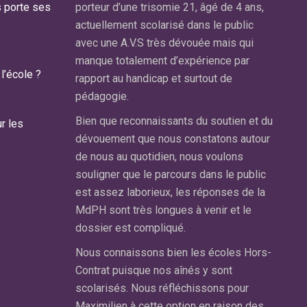
s porte ses
ns. Il est
porteur d’une trisomie 21, âgé de 4 ans,
diagnos
s de septembre
actuellement scolarisé dans le public
A la so
IS au sein
avec une A.V.S très dévouée mais qui
conseil
 au Pecq.
manque totalement d’expérience par
Souhait
l’école ?
rapport au handicap et surtout de
nous av
cole, pourtant
pédagogie.
Mesnil
ur ses très
plutôt 
on réel
Bien que reconnaissants du soutien et du
r les
preuves
se en charge
dévouement que nous constatons autour
(dyslex
s.
de nous au quotidien, nous voulons
….).Cel
souligner que le parcours dans le public
i trouver un
y est s
est assez laborieux, les réponses de la
on handicap et
Tous l
MdPH sont très longues à venir et le
considéré soit
même s
dossier est compliqué.
, soit « pas
adaptés
classe. Or,
Nous connaissons bien les écoles Hors-
CM1 ma
ut son
Contrat puisque nos aînés y sont
échec s
uilibre de
scolarisés. Nous réfléchissons pour
deux c
ein d’un groupe.
Maximilien à cette option en raison des