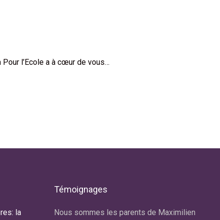
n Pour l’Ecole a à cœur de vous…
Témoignages
res: la
r de Trisomie
Nous sommes les parents de Maximilien
Notre f