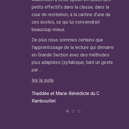
sous c
s trouvé pour
petits effectifs dans la classe, dans la
d’adap
cour de recréation, à la cantine d’une de
pense p
ces écoles, ce qui lui conviendrait
suivre
est un sacrifice
beaucoup mieux.
est qu
rettons pas
r la perte du
De plus nous sommes certains que
lire la 
l’apprentissage de la lecture qui démarre
en Grande Section avec des méthodes
Carolin
plus adaptées (syllabique, liant un geste
Maman
par …
e Pecq.
lire la suite
Thaddée et Marie-Bénédicte du C.
Rambouillet