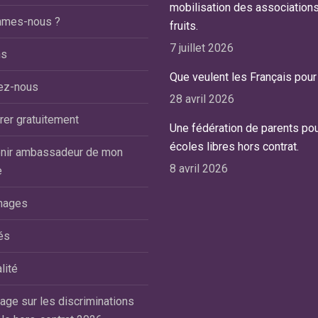
agnostiquée mais à priori dyspraxique.
mobilisation des association
21, vient de fêter ses 12 a
mmes-nous ?
la sortie du CP, l’école nous avait
fruits.
scolarisé depuis le moi
nseillé de chercher une classe CLIS.
dans une classe type ULL
7 juillet 2026
ns
uhaitant la laisser en milieu ordinaire,
d’une école Hors-Contrat
Que veulent les Français pour 
us avions eu vent de l’école du Blanc
ez-nous
Nous avons choisi cette é
28 avril 2026
snil comme une école aux méthodes
loin de notre domicile, po
utôt anciennes mais qui font leurs
rer gratuitement
petits effectifs et pour s
Une fédération de parents pou
euves sur les enfants différents
engagement dans une pri
écoles libres hors contrat.
nir ambassadeur de mon
yslexiques, trouble de l’attention, dys,
personnalisée de notre fil
8 avril 2026
e
).Cela fait maintenant 4 ans 1/2 qu’elle
Il a été très difficile de lu
est scolarisée et qu’elle y est bien.
nages
environnement adapté à s
us les ans elle progresse d’une classe
à ses capacités: il était 
me si les enseignements sont très
és
comme « trop » handicapé
aptés. Elle a 12 ans et ne finit que son
assez » pour intégrer une 
1 mais au moins elle n’est pas en
lité
nous cherchions avant to
hec scolaire du fait de pouvoir être
épanouissement et son éq
ge sur les discriminations
ux classes en dessous. Le système
façon individualisée, au s