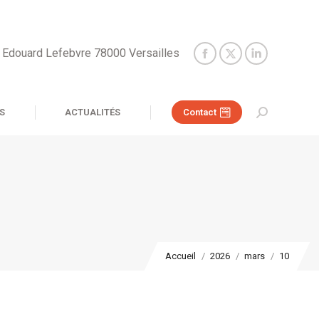
e Edouard Lefebvre 78000 Versailles
S
ACTUALITÉS
Contact
Recherche
:
Vous êtes ici :
Accueil
2026
mars
10