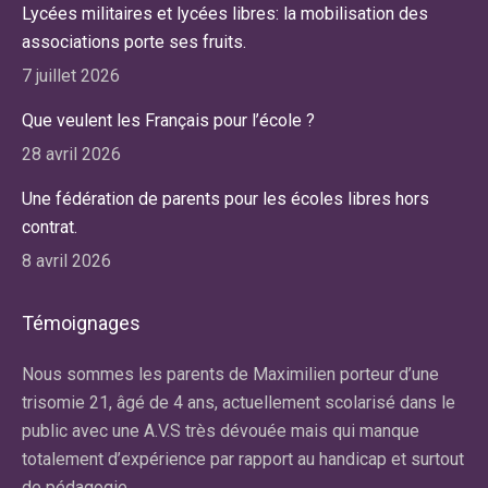
Lycées militaires et lycées libres: la mobilisation des
associations porte ses fruits.
7 juillet 2026
Que veulent les Français pour l’école ?
28 avril 2026
Une fédération de parents pour les écoles libres hors
contrat.
8 avril 2026
Témoignages
r
Nous sommes les parents de Maximilien porteur d’une
No
re
trisomie 21, âgé de 4 ans, actuellement scolarisé dans le
ma
public avec une A.V.S très dévouée mais qui manque
av
totalement d’expérience par rapport au handicap et surtout
la
de pédagogie.
du