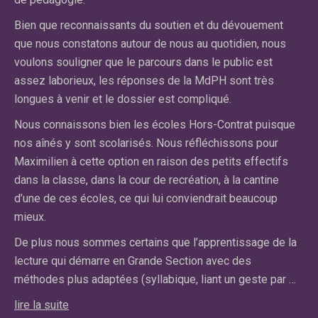
an
Bien que reconnaissants du soutien et du dévouement
dif
e
que nous constatons autour de nous au quotidien, nous
fa
voulons souligner que le parcours dans le public est
qu
assez laborieux, les réponses de la MdPH sont très
cl
longues à venir et le dossier est compliqué.
El
Nous connaissons bien les écoles Hors-Contrat puisque
n’
nos aînés y sont scolarisés. Nous réfléchissons pour
cl
on
Maximilien à cette option en raison des petits effectifs
ce
dans la classe, dans la cour de recréation, à la cantine
pa
d’une de ces écoles, ce qui lui conviendrait beaucoup
pr
mieux.
lir
De plus nous sommes certains que l’apprentissage de la
lecture qui démarre en Grande Section avec des
Car
méthodes plus adaptées (syllabique, liant un geste par …
Ma
lire la suite