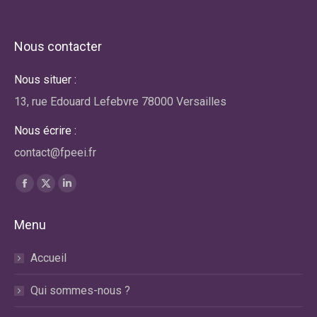
Nous contacter
Nous situer :
13, rue Edouard Lefebvre 78000 Versailles
Nous écrire :
contact@fpeei.fr
Trouvez nous sur :
La
La
La
page
page
page
Menu
Facebook
X
LinkedIn
s'ouvre
s'ouvre
s'ouvre
Accueil
dans
dans
dans
une
une
une
Qui sommes-nous ?
nouvelle
nouvelle
nouvelle