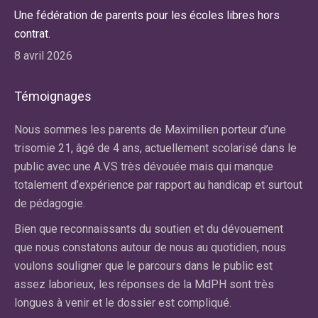
Une fédération de parents pour les écoles libres hors
contrat.
8 avril 2026
Témoignages
r
Nous sommes les parents de Maximilien porteur d’une
No
re
trisomie 21, âgé de 4 ans, actuellement scolarisé dans le
ma
public avec une A.V.S très dévouée mais qui manque
av
totalement d’expérience par rapport au handicap et surtout
la
de pédagogie.
du
an
Bien que reconnaissants du soutien et du dévouement
dif
e
que nous constatons autour de nous au quotidien, nous
fa
voulons souligner que le parcours dans le public est
qu
assez laborieux, les réponses de la MdPH sont très
cl
longues à venir et le dossier est compliqué.
El