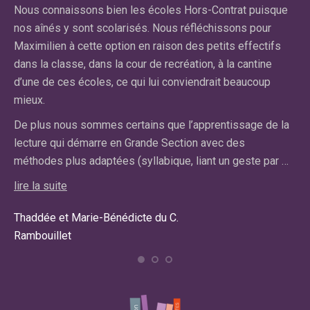
Nous connaissons bien les écoles Hors-Contrat puisque
n’
nos aînés y sont scolarisés. Nous réfléchissons pour
cl
on
Maximilien à cette option en raison des petits effectifs
ce
dans la classe, dans la cour de recréation, à la cantine
pa
d’une de ces écoles, ce qui lui conviendrait beaucoup
pr
mieux.
lir
De plus nous sommes certains que l’apprentissage de la
lecture qui démarre en Grande Section avec des
Car
méthodes plus adaptées (syllabique, liant un geste par …
Ma
lire la suite
Thaddée et Marie-Bénédicte du C.
Rambouillet