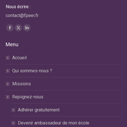
Nous écrire :
contact@fpeei.fr
Trouvez nous sur :
La
La
La
page
page
page
Menu
Facebook
X
LinkedIn
s'ouvre
s'ouvre
s'ouvre
Accueil
dans
dans
dans
une
une
une
Qui sommes-nous ?
nouvelle
nouvelle
nouvelle
fenêtre
fenêtre
fenêtre
Missions
Rejoignez-nous
Adhérer gratuitement
Devenir ambassadeur de mon école