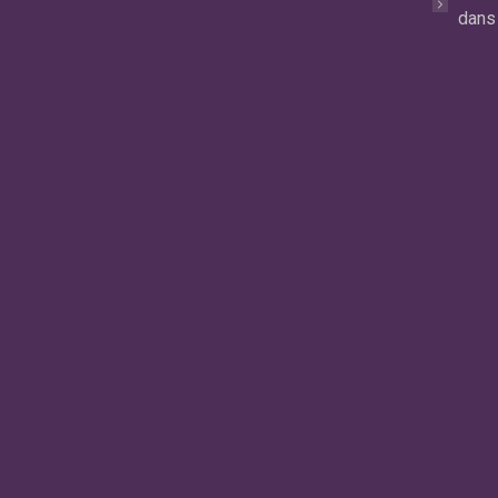
dans 
so
d’
pe
su
es
lir
Car
Ma