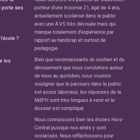
s porte ses
ns. Il est
porteur d’une trisomie 21, âgé de 4 ans,
diagnos
s de septembre
actuellement scolarisé dans le public
A la so
IS au sein
avec une A.V.S très dévouée mais qui
conseil
 au Pecq.
manque totalement d’expérience par
Souhait
l’école ?
rapport au handicap et surtout de
nous av
cole, pourtant
pédagogie.
Mesnil
ur ses très
plutôt 
on réel
Bien que reconnaissants du soutien et du
r les
preuves
se en charge
dévouement que nous constatons autour
(dyslex
s.
de nous au quotidien, nous voulons
….).Cel
souligner que le parcours dans le public
i trouver un
y est s
est assez laborieux, les réponses de la
on handicap et
Tous l
MdPH sont très longues à venir et le
considéré soit
même s
dossier est compliqué.
, soit « pas
adaptés
classe. Or,
Nous connaissons bien les écoles Hors-
CM1 ma
ut son
Contrat puisque nos aînés y sont
échec s
uilibre de
scolarisés. Nous réfléchissons pour
deux c