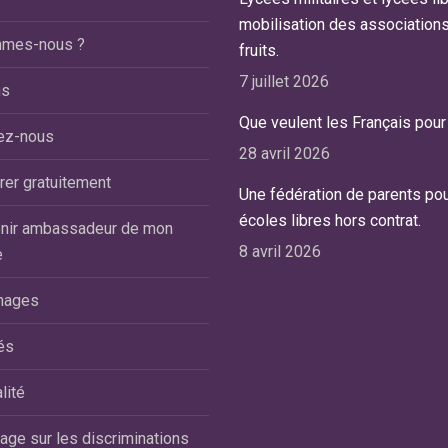
agnostiquée mais à priori dyspraxique.
mobilisation des association
21, vient de fêter ses 12 a
mmes-nous ?
la sortie du CP, l’école nous avait
fruits.
scolarisé depuis le moi
nseillé de chercher une classe CLIS.
dans une classe type ULL
7 juillet 2026
ns
uhaitant la laisser en milieu ordinaire,
d’une école Hors-Contrat
Que veulent les Français pour 
us avions eu vent de l’école du Blanc
ez-nous
Nous avons choisi cette é
28 avril 2026
snil comme une école aux méthodes
loin de notre domicile, po
utôt anciennes mais qui font leurs
rer gratuitement
petits effectifs et pour s
Une fédération de parents pou
euves sur les enfants différents
engagement dans une pri
écoles libres hors contrat.
nir ambassadeur de mon
yslexiques, trouble de l’attention, dys,
personnalisée de notre fil
8 avril 2026
e
).Cela fait maintenant 4 ans 1/2 qu’elle
Il a été très difficile de lu
est scolarisée et qu’elle y est bien.
nages
environnement adapté à s
us les ans elle progresse d’une classe
à ses capacités: il était 
me si les enseignements sont très
és
comme « trop » handicapé
aptés. Elle a 12 ans et ne finit que son
assez » pour intégrer une 
1 mais au moins elle n’est pas en
lité
nous cherchions avant to
hec scolaire du fait de pouvoir être
épanouissement et son éq
ge sur les discriminations
ux classes en dessous. Le système