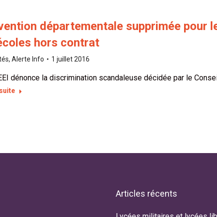
ention départementale supprimée pour le
écoles hors contrat
tés
,
Alerte Info
1 juillet 2016
EI dénonce la discrimination scandaleuse décidée par le Consei
 suite
Articles récents
tre fille Daphné est non officiellement
Lycées militaires et lycées lib
Notre petit Benoît, porteu