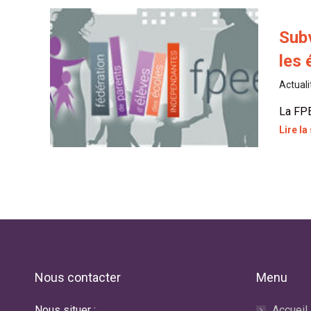
Subv
les 
Actuali
La FPE
Lire la
Nous contacter
Menu
Nous situer :
Accueil
No