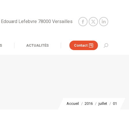
e Edouard Lefebvre 78000 Versailles
S
ACTUALITÉS
Contact
Recherche
:
Vous êtes ici :
Accueil
2016
juillet
01