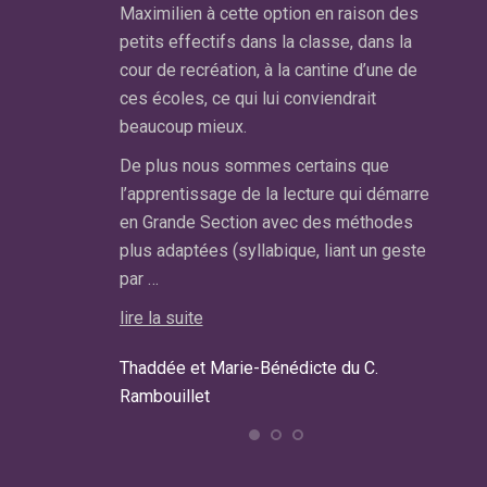
ein d’un groupe.
Maximilien à cette option en raison des
sous c
s trouvé pour
petits effectifs dans la classe, dans la
d’adap
cour de recréation, à la cantine d’une de
pense p
ces écoles, ce qui lui conviendrait
suivre
est un sacrifice
beaucoup mieux.
est qu
rettons pas
r la perte du
De plus nous sommes certains que
lire la 
l’apprentissage de la lecture qui démarre
en Grande Section avec des méthodes
Carolin
plus adaptées (syllabique, liant un geste
Maman
par …
e Pecq.
lire la suite
Thaddée et Marie-Bénédicte du C.
Rambouillet