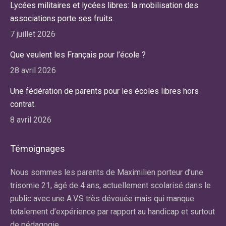
Lycées militaires et lycées libres: la mobilisation des
associations porte ses fruits.
7 juillet 2026
Que veulent les Français pour l’école ?
28 avril 2026
Une fédération de parents pour les écoles libres hors
contrat.
8 avril 2026
Témoignages
r
Nous sommes les parents de Maximilien porteur d’une
No
re
trisomie 21, âgé de 4 ans, actuellement scolarisé dans le
ma
public avec une A.V.S très dévouée mais qui manque
av
totalement d’expérience par rapport au handicap et surtout
la
de pédagogie.
du