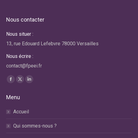
Nous contacter
Nous situer :
13, rue Edouard Lefebvre 78000 Versailles
Nous écrire :
contact@fpeei.fr
Trouvez nous sur :
La
La
La
page
page
page
Menu
Facebook
X
LinkedIn
s'ouvre
s'ouvre
s'ouvre
Accueil
dans
dans
dans
une
une
une
Qui sommes-nous ?
nouvelle
nouvelle
nouvelle